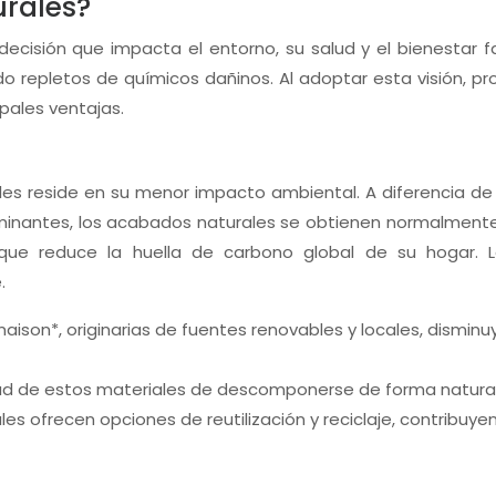
urales?
 decisión que impacta el entorno, su salud y el bienestar 
repletos de químicos dañinos. Al adoptar esta visión, pr
pales ventajas.
rales reside en su menor impacto ambiental. A diferencia 
inantes, los acabados naturales se obtienen normalmente
 que reduce la huella de carbono global de su hogar. L
.
s maison*, originarias de fuentes renovables y locales, dis
d de estos materiales de descomponerse de forma natural si
s ofrecen opciones de reutilización y reciclaje, contribuye