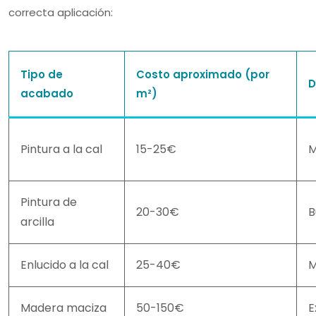
correcta aplicación:
Tipo de
Costo aproximado (por
D
acabado
m²)
Pintura a la cal
15-25€
M
Pintura de
20-30€
B
arcilla
Enlucido a la cal
25-40€
M
Madera maciza
50-150€
E