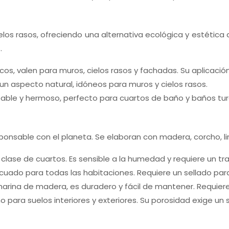
ielos rasos, ofreciendo una alternativa ecológica y estétic
.
icos, valen para muros, cielos rasos y fachadas. Su aplicació
un aspecto natural, idóneos para muros y cielos rasos.
able y hermoso, perfecto para cuartos de baño y baños turco
ponsable con el planeta. Se elaboran con madera, corcho, li
clase de cuartos. Es sensible a la humedad y requiere un tr
cuado para todas las habitaciones. Requiere un sellado par
y harina de madera, es duradero y fácil de mantener. Requiere
 para suelos interiores y exteriores. Su porosidad exige un