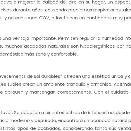
ativa a mejorar la calidad del aire en su hogar, un aspecto 
ivos durante años, causando problemas respiratorios, aler
es y no contienen COV, o los tienen en cantidades muy pe
es una ventaja importante. Permiten regular la humedad inte
 muchos acabados naturales son hipoalergénicos por natu
 doméstico más sano y confortable.
*revêtements de sol durables* ofrecen una estética única y
ces sutiles crean un ambiente tranquilo y armónico. Además
se apliquen y mantengan correctamente. Con el cuidado a
favor. Se adaptan a distintos estilos de interiorismo, desde 
cio moderno y depurado, encontrará un acabado natural pa
stintos tipos de acabados, considerando tanto sus ventaj