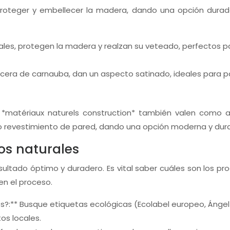
 proteger y embellecer la madera, dando una opción durad
les, protegen la madera y realzan su veteado, perfectos p
era de carnauba, dan un aspecto satinado, ideales para pa
 *matériaux naturels construction* también valen como 
mo revestimiento de pared, dando una opción moderna y dur
os naturales
sultado óptimo y duradero. Es vital saber cuáles son los pr
en el proceso.
?:** Busque etiquetas ecológicas (Ecolabel europeo, Ángel a
os locales.