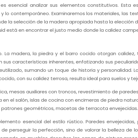
 es esencial analizar sus elementos constitutivos. Esta
 y lo contemporáneo. Examinaremos los materiales, las text
de la selección de la madera apropiada hasta la elección de
quid está en encontrar el justo medio donde la calidez campe
o. La madera, la piedra y el barro cocido otorgan calidez,
on sus características inherentes, enfatizando sus peculiar
 reutilizado, sumando un toque de historia y personalidad.
cocido, con su calidez terrosa, resulta ideal para suelos y 
tica, mesas auxiliares con troncos, revestimiento de parede
ta en el salón, islas de cocina con encimeras de piedra natura
n patrones geométricos, macetas de terracota envejecidas.
lemento esencial del estilo rústico. Paredes envejecidas
de perseguir la perfección, sino de valorar la belleza de l