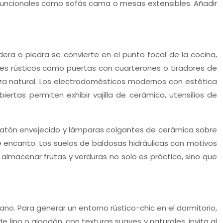
funcionales como sofás cama o mesas extensibles. Añadir
dera o piedra se convierte en el punto focal de la cocina,
les rústicos como puertas con cuarterones o tiradores de
leza natural. Los electrodomésticos modernos con estética
iertas permiten exhibir vajilla de cerámica, utensilios de
 latón envejecido y lámparas colgantes de cerámica sobre
e encanto. Los suelos de baldosas hidráulicas con motivos
almacenar frutas y verduras no solo es práctico, sino que
ano. Para generar un entorno rústico-chic en el dormitorio,
ino o algodón, con texturas suaves y naturales, invita al