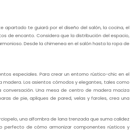
 apartado te guiará por el diseño del salón, la cocina, el
tos de encanto. Considera que la distribución del espacio,
y armonioso. Desde la chimenea en el salón hasta la ropa de
ntos especiales. Para crear un entorno rústico-chic en el
o la madera. Los asientos cómodos y elegantes, tales como
 y la conversación. Una mesa de centro de madera maciza
aras de pie, apliques de pared, velas y faroles, crea una
terciopelo, una alfombra de lana trenzada que suma calidez
lo perfecto de cómo armonizar componentes rústicos y