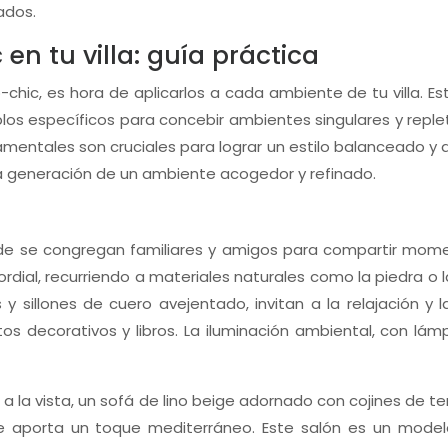
ados.
n tu villa: guía práctica
ic, es hora de aplicarlos a cada ambiente de tu villa. Este
mplos específicos para concebir ambientes singulares y reple
ornamentales son cruciales para lograr un estilo balanceado 
la generación de un ambiente acogedor y refinado.
donde se congregan familiares y amigos para compartir mome
rdial, recurriendo a materiales naturales como la piedra 
y sillones de cuero avejentado, invitan a la relajación
 decorativos y libros. La iluminación ambiental, con lámp
a la vista, un sofá de lino beige adornado con cojines de 
e aporta un toque mediterráneo. Este salón es un mode