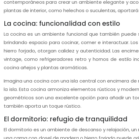
contemporáneos para crear un ambiente elegante y acoge
plantas de interior, como helechos o suculentas, aportará 
La cocina: funcionalidad con estilo
La cocina es un ambiente funcional que también puede ser 
brindando espacio para cocinar, comer e interactuar. Lo
hierro forjado, otorgan calidez y autenticidad. Las enci
vintage, como refrigeradores retro y hornos de estilo ind
cocina añejos y plantas aromáticas.
Imagina una cocina con una isla central con encimera de
la isla. Esta cocina armoniza elementos rústicos y moder
geométricos son una excelente opción para añadir un toqu
también aporta un toque rústico.
El dormitorio: refugio de tranquilidad
El dormitorio es un ambiente de descanso y relajación, un 
una cama con dosel de madera o hierro forjado puede orig