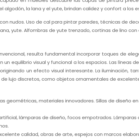
decapado en muebles descubre las capas de pintura prece
el algodón, la lana y el yute, brindan calidez y confort a los 
con nudos. Uso de cal para pintar paredes, técnicas de de
 lana, yute. Alfombras de yute trenzado, cortinas de lino con 
nvencional, resulta fundamental incorporar toques de eleg
an un equilibrio visual y funcional a los espacios. Las líne
originando un efecto visual interesante. La iluminación, ta
 de lujo discretos, como objetos ornamentales de excelente
as geométricas, materiales innovadores. Sillas de diseño e
 artificial, lámparas de diseño, focos empotrados. Lámparas
mos.
excelente calidad, obras de arte, espejos con marcos elabor