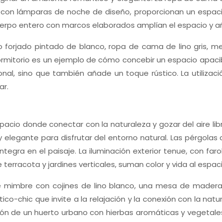
on lámparas de noche de diseño, proporcionan un espacio 
cuerpo entero con marcos elaborados amplían el espacio y 
ro forjado pintado de blanco, ropa de cama de lino gris
rmitorio es un ejemplo de cómo concebir un espacio apacibl
al, sino que también añade un toque rústico. La utilizac
ar.
n espacio donde conectar con la naturaleza y gozar del aire l
y elegante para disfrutar del entorno natural. Las pérgol
tegra en el paisaje. La iluminación exterior tenue, con far
 terracota y jardines verticales, suman color y vida al espaci
e mimbre con cojines de lino blanco, una mesa de madera 
o-chic que invite a la relajación y la conexión con la natur
ación de un huerto urbano con hierbas aromáticas y vegetal