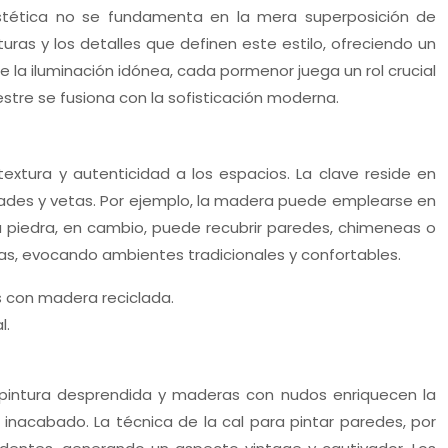
 estética no se fundamenta en la mera superposición de
uras y los detalles que definen este estilo, ofreciendo un
 la iluminación idónea, cada pormenor juega un rol crucial
stre se fusiona con la sofisticación moderna.
 textura y autenticidad a los espacios. La clave reside en
idades y vetas. Por ejemplo, la madera puede emplearse en
 La piedra, en cambio, puede recubrir paredes, chimeneas o
tejas, evocando ambientes tradicionales y confortables.
s con madera reciclada.
l.
, pintura desprendida y maderas con nudos enriquecen la
o inacabado. La técnica de la cal para pintar paredes, por