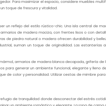
dor. Para maximizar el espacio, considere muebles multi
un toque de frescura y vitalidad.
un reflejo del estilo rústico-chic. Una isla central de ma
s armarios de madera maciza, con frentes lisos o con detal
meras de piedra natural o madera ofrecen durabilidad y bel
ustrial, suman un toque de originalidad. Las estanterías ab
 mármol, armarios de madera blanca decapada, grifería de
nos para generar un ambiente funcional, elegante y lleno d
e de color y personalidad. Utilizar cestas de mimbre para 
refugio de tranquilidad donde desconectar del estrés cotidi
inar un ambiente romántico y elegante. La ropa de cama de l