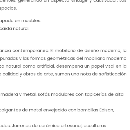
dentes, generando un aspecto vintage y cautivador. Los
espacios.
capado en muebles.
caída natural.
ancia contemporánea. El mobiliario de diseño moderno, la
as depuradas y las formas geométricas del mobiliario moderno
nto natural como artificial, desempeña un papel vital en la
 calidad y obras de arte, suman una nota de sofisticación
n madera y metal, sofás modulares con tapicerías de alta
 colgantes de metal envejecido con bombillas Edison,
ados. Jarrones de cerámica artesanal, esculturas