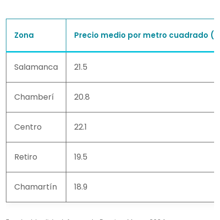
Zona
Precio medio por metro cuadrado (
Salamanca
21.5
Chamberí
20.8
Centro
22.1
Retiro
19.5
Chamartín
18.9