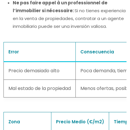
Ne pas faire appel à un professionnel de
l’immobilier si nécessaire:
Si no tienes experiencia
en la venta de propiedades, contratar a un agente
inmobiliario puede ser una inversión valiosa.
Error
Consecuencia
Precio demasiado alto
Poca demanda, tiemp
Mal estado de la propiedad
Menos ofertas, posibl
Zona
Precio Medio (€/m2)
Tiempo